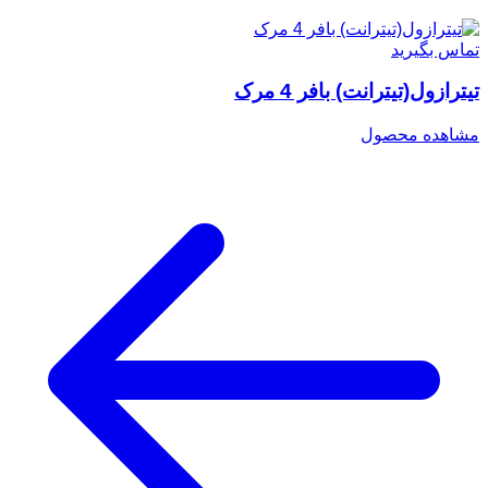
تماس بگیرید
تیترازول(تیترانت) بافر 4 مرک
مشاهده محصول