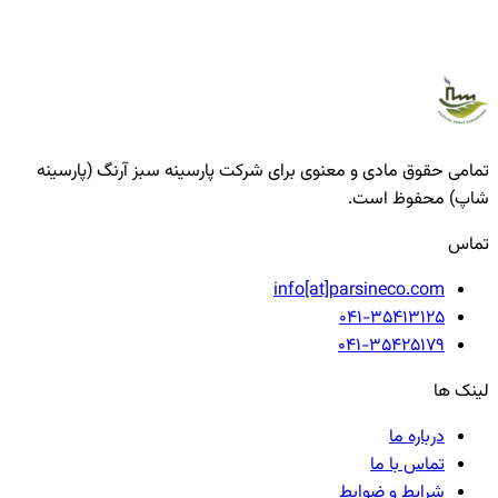
تمامی حقوق مادی و معنوی برای شرکت پارسینه سبز آرنگ (پارسینه
شاپ) محفوظ است.
تماس
info[at]parsineco.com
041-35413125
041-35425179
لینک ها
درباره ما
تماس با ما
شرایط و ضوابط