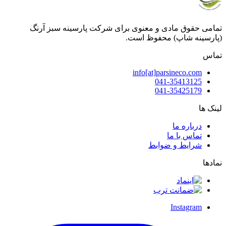
تمامی حقوق مادی و معنوی برای شرکت پارسینه سبز آرنگ
(پارسینه شاپ) محفوظ است.
تماس
info[at]parsineco.com
041-35413125
041-35425179
لینک ها
درباره ما
تماس با ما
شرایط و ضوابط
نمادها
Instagram