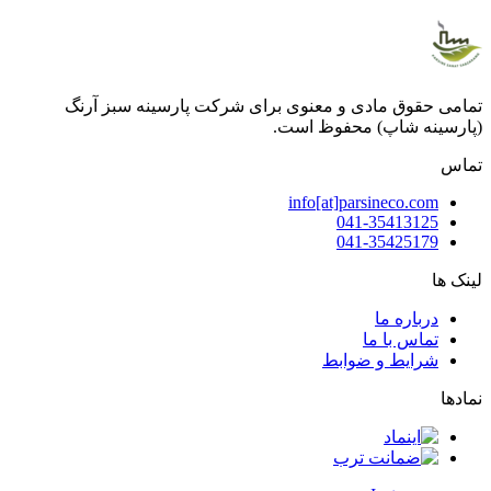
تمامی حقوق مادی و معنوی برای شرکت پارسینه سبز آرنگ
(پارسینه شاپ) محفوظ است.
تماس
info[at]parsineco.com
041-35413125
041-35425179
لینک ها
درباره ما
تماس با ما
شرایط و ضوابط
نمادها