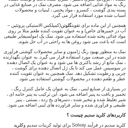
رنگ به مواد غذایی اضافه می شود. مصرف نمک در صنایع غذایی در
بسته بندی گوشت ، کنسرو ، مواد پختنی ، لبنیات و محصولات
آسیاب شده مورد استفاده قرار می گیرد.
همچنین از این ماده برای تقویت
گلوتن
(کمپلکس الاستیکی پروتئین –
آب در خمیرهای خاص) و به عنوان تقویت کننده طعم مثلا بر روی
مواد غذائی پخته شده استفاده می شود. نمک یک امولسیفایر طبیعی
است که باعث می شود روغن ها به راحتی در آب حل شوند.
نمک به منظور بهبود رنگ ژامبون و سایر محصولات گوشتی فرآوری
شده در این صنعت مورد استفاده قرار می گیرد. به عنوان نگهدارنده
، نمک مانع از رشد باکتری ها می شود و به عنوان یک اتصال دهنده
در سوسیس عمل می کند تا یک ژل اتصال دهنده برای گوشت ،
چربی و رطوبت تشکیل دهد. نمک همچنین به عنوان تقویت کننده
عطر و طعم دهنده در محصولات گوشتی استفاده می شود.
در بسیاری از صنایع لبنی ، نمک به عنوان یک عامل کنترل رنگ ،
تخمیر و بافت به پنیر اضافه می شود. این ترکیب به پنیر خامه ای ،
شیر تغلیظ شده و تبخیر شده ، دسرهای یخ زده ، بستنی ، پنیر
طبیعی و فرآوری شده و سایر فراورده های لبنی اضافه می شود.
کاربردهای کلرید سدیم چیست ؟
کلرید سدیم در فرآیند Solvay برای تولید کربنات سدیم و
کلرید