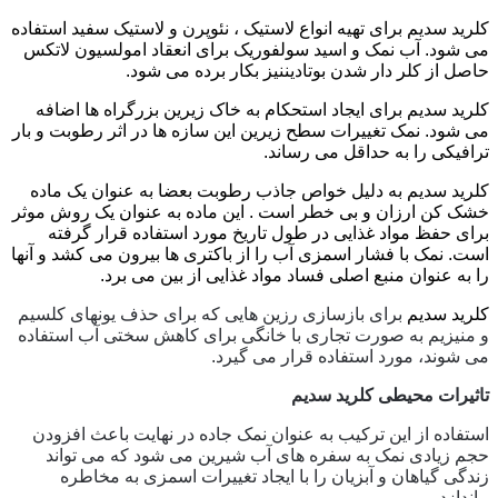
کلرید سدیم
برای تهیه انواع لاستیک ، نئوپرن و لاستیک سفید استفاده
می شود. آب نمک و اسید سولفوریک برای انعقاد امولسیون لاتکس
حاصل از کلر دار شدن بوتادیننیز بکار برده می شود.
کلرید سدیم
برای ایجاد استحکام به خاک زیرین بزرگراه ها اضافه
می شود. نمک تغییرات سطح زیرین این سازه ها در اثر رطوبت و بار
ترافیکی را به حداقل می رساند.
کلرید سدیم
به دلیل خواص جاذب رطوبت بعضا به عنوان یک ماده
خشک کن ارزان و بی خطر است . این ماده به عنوان یک روش موثر
برای حفظ مواد غذایی در طول تاریخ مورد استفاده قرار گرفته
است. نمک با فشار اسمزی آب را از باکتری ها بیرون می کشد و آنها
را به عنوان منبع اصلی فساد مواد غذایی از بین می برد.
کلرید سدیم
برای بازسازی رزین هایی که برای حذف یونهای کلسیم
و منیزیم به صورت تجاری با خانگی برای کاهش سختی آب استفاده
می شوند، مورد استفاده قرار می گیرد.
تاثیرات محیطی کلرید سدیم
استفاده از این ترکیب به عنوان نمک جاده در نهایت باعث افزودن
حجم زیادی نمک به سفره های آب شیرین می شود که می تواند
زندگی گیاهان و آبزیان را با ایجاد تغییرات اسمزی به مخاطره
بیاندازد.