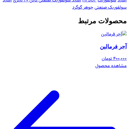
اسید
سولفوریک
H2SO4
اسید سولفوریک صنعتی گالن 20 لیتری
اسید
سولفوریک صنعتی
جوهر گوگرد
محصولات مرتبط
آجر فرمالین
400,000 تومان
مشاهده محصول