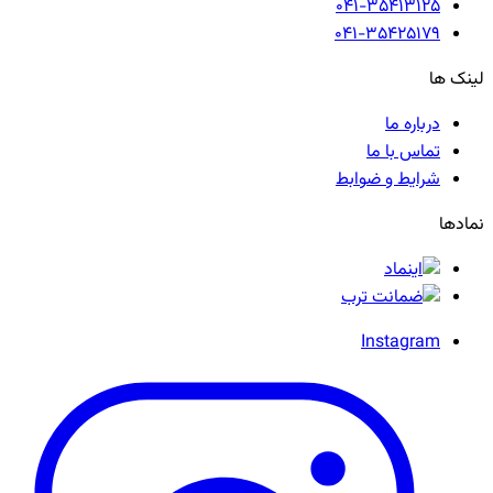
041-35413125
041-35425179
لینک ها
درباره ما
تماس با ما
شرایط و ضوابط
نمادها
Instagram