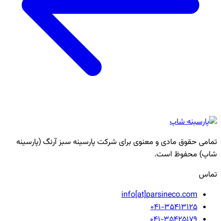
تمامی حقوق مادی و معنوی برای شرکت پارسینه سبز آرنگ (پارسینه
شاپ) محفوظ است.
تماس
info[at]parsineco.com
041-35413125
041-35425179