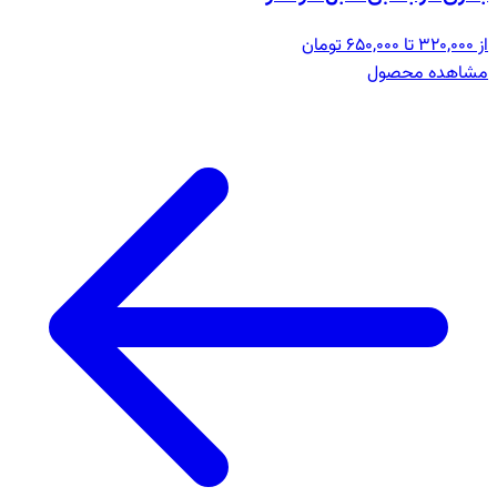
از 320,000 تا 650,000 تومان
مشاهده محصول