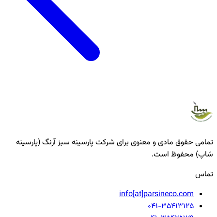
تمامی حقوق مادی و معنوی برای شرکت پارسینه سبز آرنگ (پارسینه
شاپ) محفوظ است.
تماس
info[at]parsineco.com
041-35413125