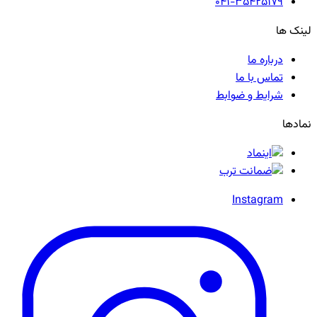
041-35425179
لینک ها
درباره ما
تماس با ما
شرایط و ضوابط
نمادها
Instagram