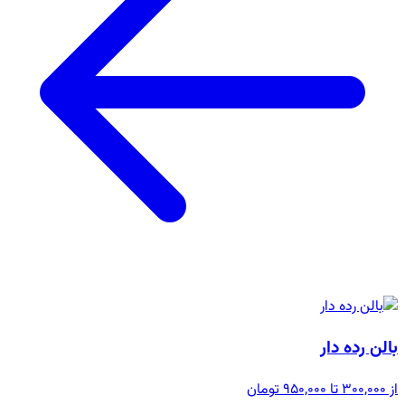
بالن رده دار
از 300,000 تا 950,000 تومان