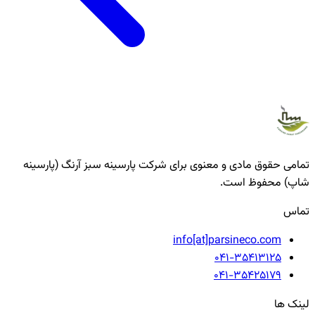
تمامی حقوق مادی و معنوی برای شرکت پارسینه سبز آرنگ (پارسینه
شاپ) محفوظ است.
تماس
info[at]parsineco.com
041-35413125
041-35425179
لینک ها