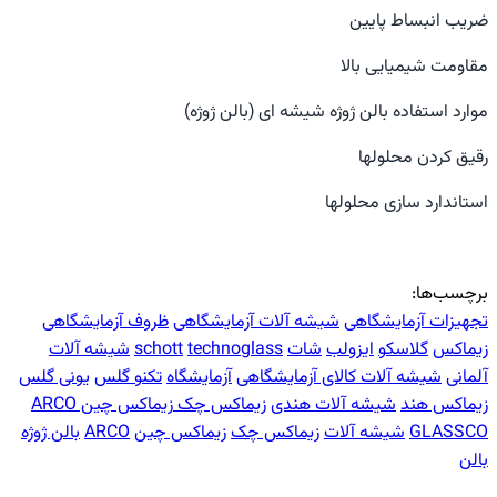
ضریب انبساط پایین
مقاومت شیمیایی بالا
موارد استفاده بالن ژوژه شیشه ای (بالن ژوژه)
رقیق کردن محلولها
استاندارد سازی محلولها
برچسب‌ها:
تجهیزات آزمایشگاهی
شیشه آلات آزمایشگاهی
ظروف آزمایشگاهی
زیماکس
گلاسکو
ایزولب
شات
technoglass
schott
شیشه آلات
آلمانی
شیشه آلات
کالای آزمایشگاهی
آزمایشگاه
تکنو گلس
یونی گلس
زیماکس هند
شیشه آلات هندی
زیماکس چک
زیماکس چین
ARCO
GLASSCO
شیشه آلات
زیماکس چک
زیماکس چین
ARCO
بالن ژوژه
بالن