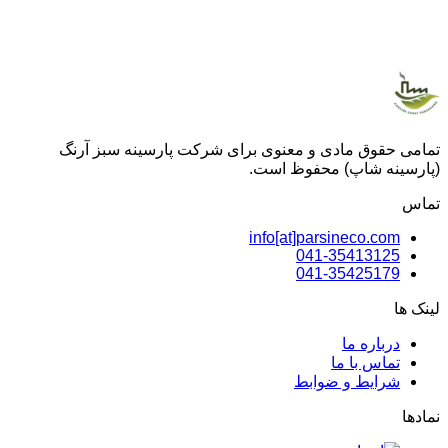
تمامی حقوق مادی و معنوی برای شرکت پارسینه سبز آرنگ
(پارسینه شاپ) محفوظ است.
تماس
info[at]parsineco.com
041-35413125
041-35425179
لینک ها
درباره ما
تماس با ما
شرایط و ضوابط
نمادها