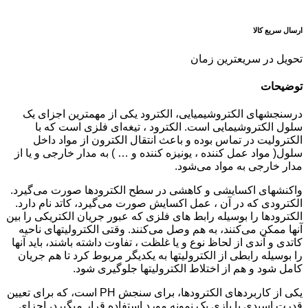
ارسال سریع کالا
تحویل در سریعترین زمان
توضیحات
درسنجش­های الکتروشیمیایی، الکترود یکی از مهمترین اجزای یک
سلول الکتروشیمایی است. الکترود ، تیغه‌ای فلزی است که با
الکترولیت در تماس بوده و باعث انتقال الکترون از مواد داخل
سلول( مواد عمل کننده ، یونیزه کننده و … ) به مدار خارجی و یا از
مدار خارجی به مواد می‌شود.
واکنش­های اکسایشی و کاهشی در سطح الکترودها صورت می‌گیرد.
الکترودی که در آن ، عمل اکسایش صورت می‌گیرد، کاتد نام دارد.
الکترودها را بوسیله رابط­ های فلزی که عبور جریان الکتریکی را بین
آنها ممکن می‌کنند، به هم وصل می‌کنند. وقتی الکترولیت­های ناحیه
کاتدی و آندی از لحاظ نوع و یا غلظت ، تفاوت داشته باشند، باید آن­ها
را بوسیله رابطی از الکترولیت­ها به یکدیگر مربوط کرد تا هم جریان
کامل شود و هم از اختلاط الکترولیت­ها جلوگیری شود.
یکی از کاربردهای الکترودها، برای سنجش PH است، که برای تعیین
قدرت اسیدی یا بازی یک نمونه مورد استفاده قرار می­گیرد، اجزای