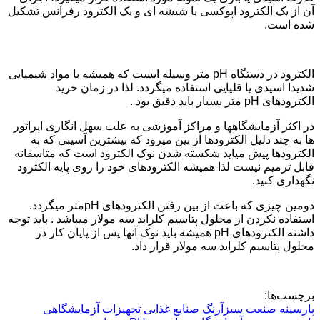
آن از یک الکترود اپوکسی یا شیشه ای و یک الکترود رفرانس تشکیل
شده است.
الکترود در دستگاه pH متر وسیله ایست که همیشه با مواد شیمیایی
شدیدا اسیدی یا قلیایی استفاده میگردد. لذا در زمان خرید
الکترودهای pH متر بسیار باید دقیق بود .
در اکثر آزمایشگاهها و مراکز آموزشی به علت سهل انگاری اپراتور
ها به چند دلیل الکترودها از بین میرود که بیشترین آسیبی که به
الکترودها پیش میاید شکسته شدن نوک الکترود است که متاسفانه
قابل ترمیم نیست لذا همیشه الکترودهای خود را روی پایه الکترود
نگهداری کنید.
دومین چیزی که باعث از بین رفتن الکترودهای pHمتر میگردد.
استفاده نکردن از محلول پتاسیم کلراید سه مولار میباشد . باید توجه
داشته الکترودهای pH همیشه باید نوک آنها پس از پایان کار در
محلول پتاسیم کلراید سه مولار قرار داد.
برچسب‌ها:
پارسینه صنعت سبزآرنگ
صنایع غذایی
تجهیزات آزمایشگاهی