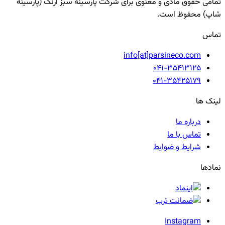
تمامی حقوق مادی و معنوی برای شرکت پارسینه سبز آرنگ (پارسینه
شاپ) محفوظ است.
تماس
info[at]parsineco.com
041-35413125
041-35425179
لینک ها
درباره ما
تماس با ما
شرایط و ضوابط
نمادها
Instagram