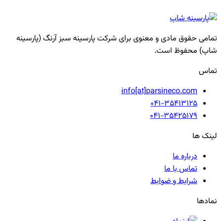
تمامی حقوق مادی و معنوی برای شرکت پارسینه سبز آرنگ (پارسینه
شاپ) محفوظ است.
تماس
info[at]parsineco.com
041-35413125
041-35425179
لینک ها
درباره ما
تماس با ما
شرایط و ضوابط
نمادها