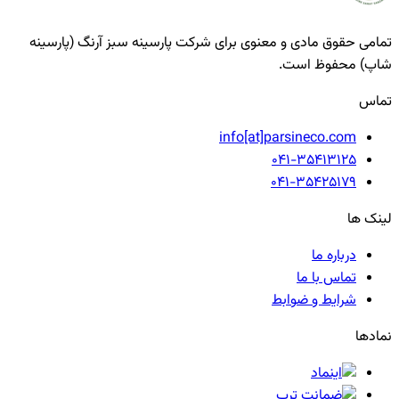
تمامی حقوق مادی و معنوی برای شرکت پارسینه سبز آرنگ (پارسینه
شاپ) محفوظ است.
تماس
info[at]parsineco.com
041-35413125
041-35425179
لینک ها
درباره ما
تماس با ما
شرایط و ضوابط
نمادها