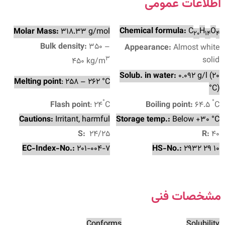
اطلاعات عمومی
Chemical formula:
C
H
O
Molar Mass:
318.33 g/mol
20
14
4
Bulk density:
350 –
Appearance:
Almost white
3
solid
450 kg/m
Solub. in water:
0.092 g/l (20
Melting point
: 258 – 262 °C
°C)
°
°
Flash point
: 24
C
Boiling point:
64.5
C
Cautions:
Irritant, harmful
Storage temp.:
Below +30 °C
S:
24/25
R:
40
EC-Index-No.:
201-004-7
HS-No.:
2932 29 10
مشخصات فنی
Conforms
Solubility