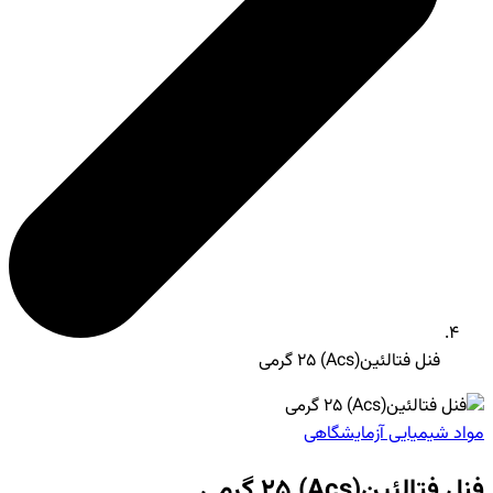
فنل فتالئین(Acs) 25 گرمی
مواد شیمیایی آزمایشگاهی
فنل فتالئین(Acs) 25 گرمی