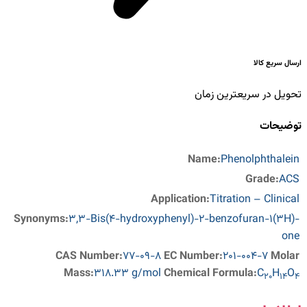
ارسال سریع کالا
تحویل در سریعترین زمان
توضیحات
Name:
Phenolphthalein
Grade:
ACS
Application:
Titration – Clinical
Synonyms:
3,3-Bis(4-hydroxyphenyl)-2-benzofuran-1(3H)-
one
CAS Number:
77-09-8
EC Number:
201-004-7
Molar
Mass:
318.33 g/mol
Chemical Formula:
C
H
O
20
14
4