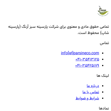
تمامی حقوق مادی و معنوی برای شرکت پارسینه سبز آرنگ (پارسینه
شاپ) محفوظ است.
تماس
info[at]parsineco.com
041-35413125
041-35425179
لینک ها
درباره ما
تماس با ما
شرایط و ضوابط
نمادها