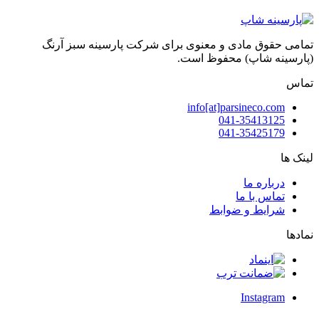
تمامی حقوق مادی و معنوی برای شرکت پارسینه سبز آرنگ
(پارسینه شاپ) محفوظ است.
تماس
info[at]parsineco.com
041-35413125
041-35425179
لینک ها
درباره ما
تماس با ما
شرایط و ضوابط
نمادها
Instagram